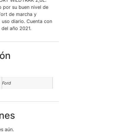
 por su buen nivel de
fort de marcha y
l uso diario. Cuenta con
 del año 2021.
ión
Ford
ones
s aún.