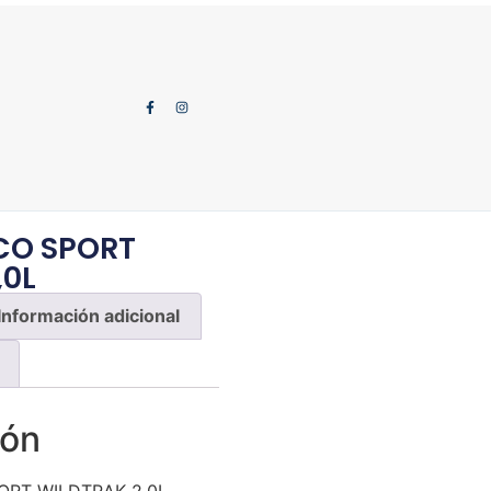
CO SPORT
,0L
Información adicional
ión
RT WILDTRAK 2,0L.