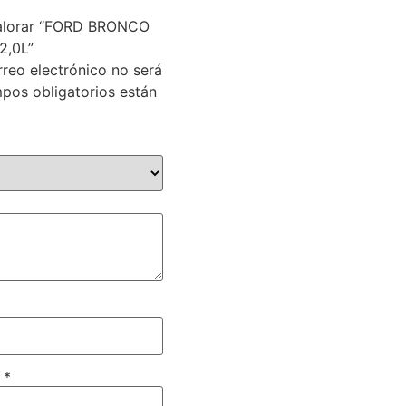
valorar “FORD BRONCO
2,0L”
rreo electrónico no será
pos obligatorios están
o
*